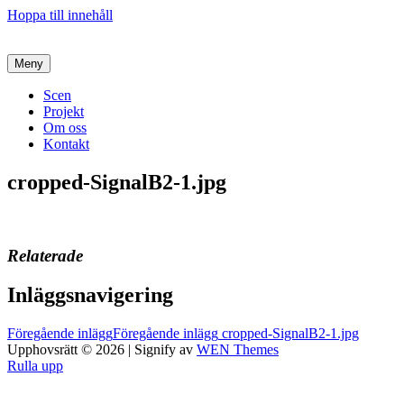
Hoppa till innehåll
Meny
Scen
Projekt
Om oss
Kontakt
cropped-SignalB2-1.jpg
Relaterade
Inläggsnavigering
Föregående inlägg
Föregående inlägg
cropped-SignalB2-1.jpg
Upphovsrätt © 2026
|
Signify av
WEN Themes
Rulla upp