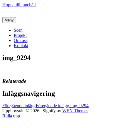
Hoppa till innehåll
Meny
Scen
Projekt
Om oss
Kontakt
img_9294
Relaterade
Inläggsnavigering
Föregående inlägg
Föregående inlägg
img_9294
Upphovsrätt © 2026
|
Signify av
WEN Themes
Rulla upp