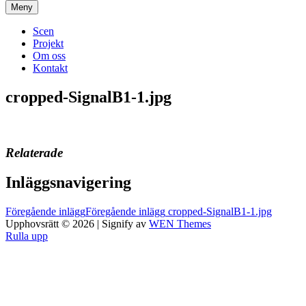
Meny
Scen
Projekt
Om oss
Kontakt
cropped-SignalB1-1.jpg
Relaterade
Inläggsnavigering
Föregående inlägg
Föregående inlägg
cropped-SignalB1-1.jpg
Upphovsrätt © 2026
|
Signify av
WEN Themes
Rulla upp