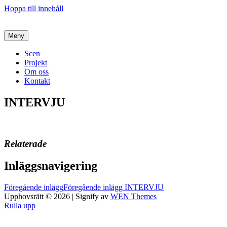
Hoppa till innehåll
Meny
Scen
Projekt
Om oss
Kontakt
INTERVJU
Relaterade
Inläggsnavigering
Föregående inlägg
Föregående inlägg
INTERVJU
Upphovsrätt © 2026
|
Signify av
WEN Themes
Rulla upp