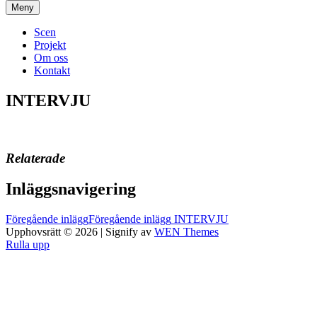
Meny
Scen
Projekt
Om oss
Kontakt
INTERVJU
Relaterade
Inläggsnavigering
Föregående inlägg
Föregående inlägg
INTERVJU
Upphovsrätt © 2026
|
Signify av
WEN Themes
Rulla upp